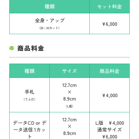
種類
セット料金
全身・アップ
¥6,000
（20～30カット）
商品料金
種類
サイズ
商品料金
12.7cm
手札
×
¥4,000
8.9cm
（てふだ）
（L版）
12.7cm
データCD or デ
L版 ¥4,000
×
ータ送信 1カッ
通常サイズ
8.9cm
ト
¥6,000