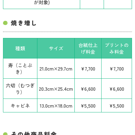
が対象)
焼き増し
台紙仕上
プリントの
種類
サイズ
げ料金
み料金
寿（ことぶ
21.0cm×29.7cm
¥7,700
¥7,700
き）
六切（むつぎ
20.3cm×25.4cm
¥6,600
¥6,600
り）
キャビネ
13.0cm×18.0cm
¥5,500
¥5,500
その他商品料金